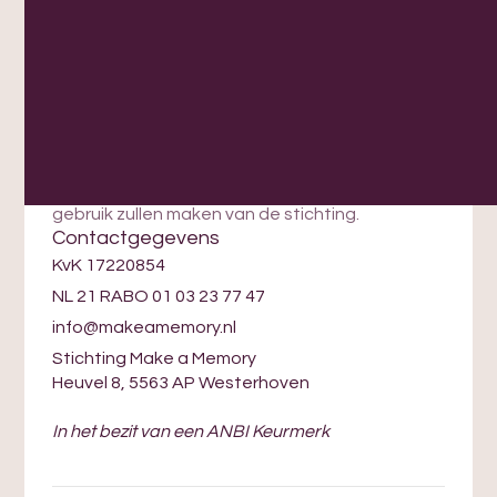
familie, vrienden, collega’s en via de socials.
- Zo krijgt jouw inzet de aandacht die het
verdient!
Hoe helpen jullie ons?
- Jullie steunen Make a Memory als goed doel
dankzij jullie inzamelingsactie.
- Met jouw actie steun je ouders die helaas nog
gebruik zullen maken van de stichting.
Contactgegevens
KvK 17220854
NL 21 RABO 01 03 23 77 47
info@makeamemory.nl
Stichting Make a Memory
Heuvel 8, 5563 AP Westerhoven
In het bezit van een ANBI Keurmerk