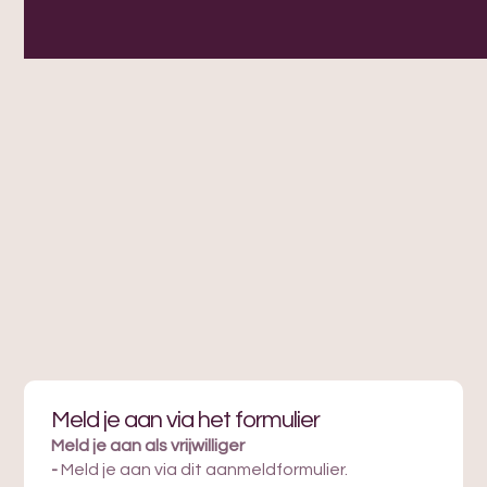
Kom jij ons telefoonteam versterken?
Wij zijn op zoek naar vrijwilligers voor ons
telefoonteam, een mooie en afwisselende
vrijwilligersfunctie. Onze telefonisten zijn het
eerste aanspreekpunt voor ouders en
zorgprofessionals in de aanvraagprocedure
van fotografie. Lijkt het jou mooi om aan te
sluiten?
Lees meer
Meld je aan via het formulier
Meld je aan als vrijwilliger
-
Meld je aan via dit aanmeldformulier.