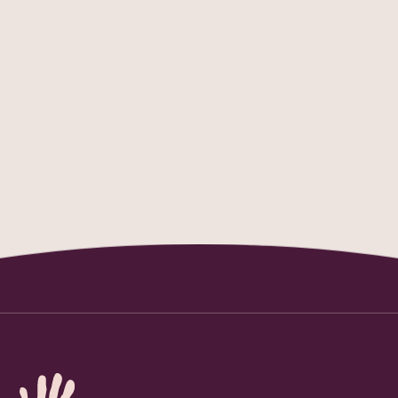
Wij hebben een fotoreportage ontvangen
Wij hebben een video ontvangen
Wij hebben niets van Make a Memory
ontvangen