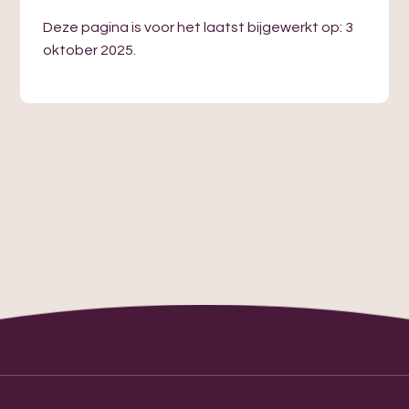
Deze pagina is voor het laatst bijgewerkt op: 3
oktober 2025.
Eenmalig doneren
Wilt u nu direct doneren via iDeal, Paypal of
credit-card? Vul hieronder een bedrag in, en het
is zo geregeld.
Doneer nu