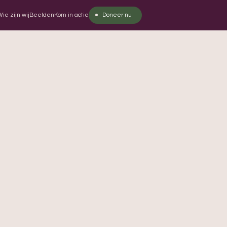
ie zijn wij
Beelden
Kom in actie
Doneer nu